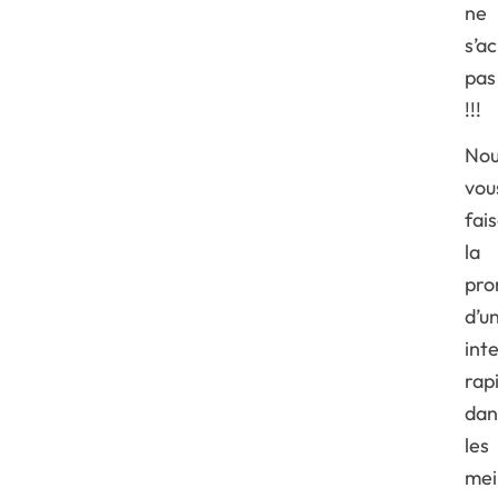
ne
s’a
pas
!!!
Nou
vou
fai
la
pro
d’u
int
rap
dan
les
mei