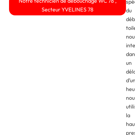
Notre technicien de débouchage WC 78 ,
spé
Secteur YVELINES 78
du
déb
toil
nou
int
dan
un
dél
d’u
heu
nou
util
la
hau
pre