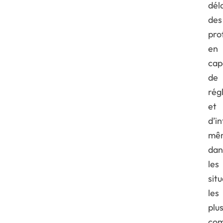
déla
des
pro
en
cap
de
rég
et
d’i
mê
dan
les
sit
les
plu
com