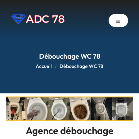
Débouchage canalisation
Vidange & Pompage
Zones d’intervention
Débouchage WC 78
Accueil
Débouchage WC 78
Agence débouchage