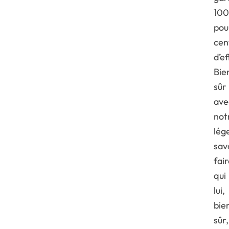
100
pou
cen
d’ef
Bie
sûr
ave
not
lég
sav
fai
qui
lui,
bie
sûr,