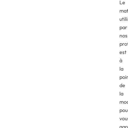
Le
mat
util
par
nos
pro
est
à
la
poi
de
la
mod
pou
vou
gar