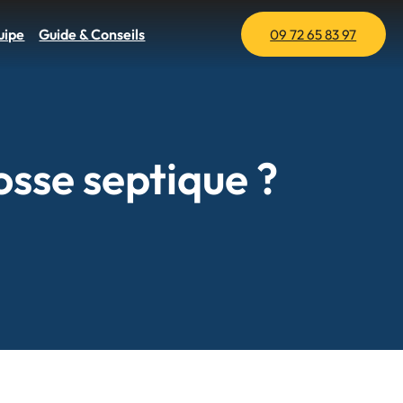
uipe
Guide & Conseils
09 72 65 83 97
osse septique ?