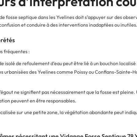
eurs d’interprétation co
de fosse septique dans les Yvelines doit s’appuyer sur des obse
nfusion et conduire à des interventions inadaptées ou inutiles
rétés
us fréquentes :
e isolé de refoulement d’eau peut être lié à un bouchon localisé
nes urbanisées des Yvelines comme Poissy ou Conflans-Sainte-Ho
’égout ne signifient pas nécessairement que la fosse est pleine
lation peuvent en être responsables.
 localisée sur une petite zone, la végétation abondante peut indiq
mes nécessitant une Vidange Fosse Septique 78 Y