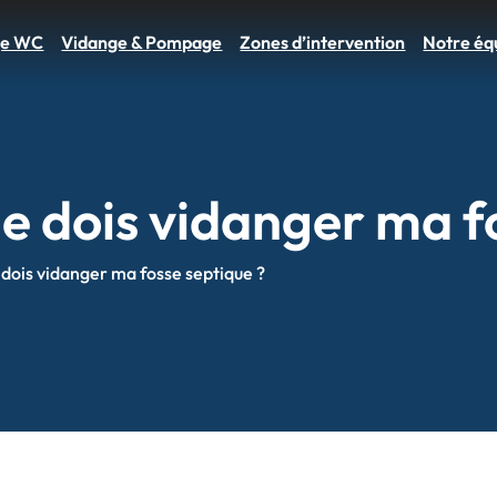
ge WC
Vidange & Pompage
Zones d’intervention
Notre éq
e dois vidanger ma f
 dois vidanger ma fosse septique ?