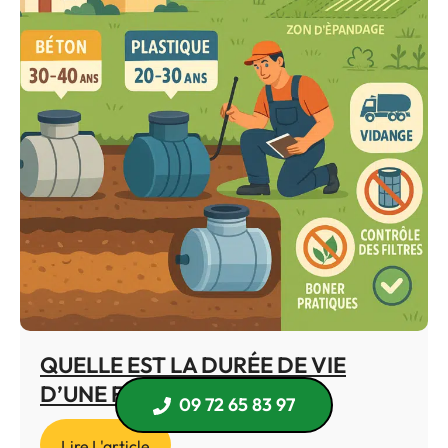
QUELLE EST LA DURÉE DE VIE
D’UNE FOSSE SEPTIQUE ?
09 72 65 83 97
Lire L'article